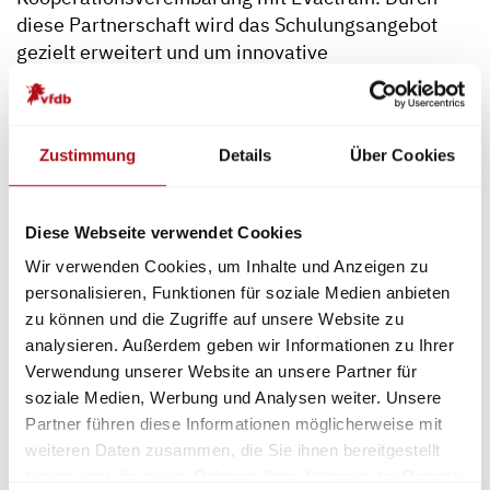
diese Partnerschaft wird das Schulungsangebot
gezielt erweitert und um innovative
Trainingsmethoden ergänzt.
Die vfdb Akademie wird Erkenntnisse aus
Forschungsprojekten sowie Ergebnisse aus der
Zustimmung
Details
Über Cookies
Arbeit der Referate des Technisch-
Wissenschaftlichen Beirats vermitteln. So wird
sichergestellt, dass aktuelle wissenschaftliche
Diese Webseite verwendet Cookies
Erkenntnisse direkt in die Praxis einfließen und
Wir verwenden Cookies, um Inhalte und Anzeigen zu
Fachkräfte von den neuesten Entwicklungen
personalisieren, Funktionen für soziale Medien anbieten
profitieren.
zu können und die Zugriffe auf unsere Website zu
analysieren. Außerdem geben wir Informationen zu Ihrer
Ein erstes Highlight ist die zweitägige
Verwendung unserer Website an unsere Partner für
Veranstaltung am 17. und 18. September 2025, die
soziale Medien, Werbung und Analysen weiter. Unsere
auf dem Merkblatt „Technische Hilfeleistung bei
Partner führen diese Informationen möglicherweise mit
Straßen- und U-Bahnen“ des Referats 6 Fahrzeuge
weiteren Daten zusammen, die Sie ihnen bereitgestellt
und technische Hilfeleistung basiert. Neben einem
haben oder die sie im Rahmen Ihrer Nutzung der Dienste