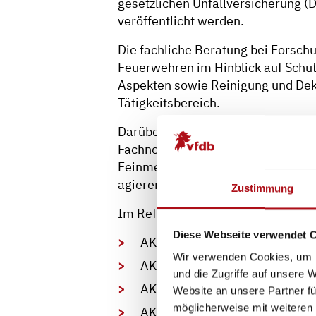
gesetzlichen Unfallversicherung 
veröffentlicht werden.
Die fachliche Beratung bei Fors
Feuerwehren im Hinblick auf Sch
Aspekten sowie Reinigung und Dek
Tätigkeitsbereich.
Darüber hinaus begleitet das Refe
Fachnormenausschuss Feuerwehr
Feinmechanik und Optik (FuO) so
agierenden Normunsgremium ISO 
Zustimmung
Im Referat 8 sind weitere Arbeitsk
Diese Webseite verwendet 
AK Atem-und Chemieschutz (A
Wir verwenden Cookies, um I
AK Sicherheits- und Schutzausr
und die Zugriffe auf unsere 
AK Wartung und Instandhaltun
Website an unsere Partner fü
möglicherweise mit weiteren
AK Zusatzausrüstung