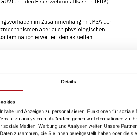
(DGUV) und den Feuerwehrunfallkassen (FUK)
chungsvorhaben im Zusammenhang mit PSA der
utzmechanismen aber auch physiologischen
ontamination erweitert den aktuellen
rat 8 wichtige Normverfahren im
wesen (FNFW) dem Fachnormenausschuss
wie dem europäischen CEN und dem weltweit
TC 94.
Details
reise enthalten:
Cookies
CS)
nhalte und Anzeigen zu personalisieren, Funktionen für soziale
üstung (SSA)
Website zu analysieren. Außerdem geben wir Informationen zu I
g von PSA
r soziale Medien, Werbung und Analysen weiter. Unsere Partner
 Daten zusammen, die Sie ihnen bereitgestellt haben oder die s