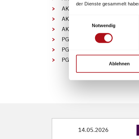
der Dienste gesammelt habe
AK Ausbildung zum Umgang mi
AK Thermische Anforderungen
Einwilligungsauswahl
Notwendig
AK Prüfstellen und Gebrauchsta
PG PSA für die Waldbrandbek
PG Dekontamination und Reini
PG Gasdichte Chemikalien-Ei
Ablehnen
14.05.2026