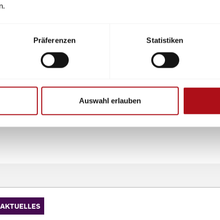
n.
t PSA
 an PSA
Präferenzen
Statistiken
uglichkeitsprüfungen für PSA
ämpfung
gung von PSA
nwegschutzanzüge
Auswahl erlauben
AKTUELLES