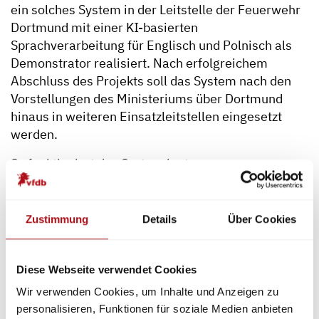
ein solches System in der Leitstelle der Feuerwehr
Dortmund mit einer KI-basierten
Sprachverarbeitung für Englisch und Polnisch als
Demonstrator realisiert. Nach erfolgreichem
Abschluss des Projekts soll das System nach den
Vorstellungen des Ministeriums über Dortmund
hinaus in weiteren Einsatzleitstellen eingesetzt
werden.
So funktioniert das System laut
Bundesforschungsministerium in der Praxis: Eine
mit Künstlicher Intelligenz angereicherte
Spracherkennung macht zeitgleich einen Dialog mit
Zustimmung
Details
Über Cookies
den Hilferufenden möglich. Dazu wurden die in
Notsituationen bei Hilfs- und Rettungsrufen
typischen Redewendungen gesammelt und der KI
Diese Webseite verwendet Cookies
als Trainingsdaten zur Verfügung gestellt. Damit
Wir verwenden Cookies, um Inhalte und Anzeigen zu
wurde die KI so trainiert, dass sie dem
personalisieren, Funktionen für soziale Medien anbieten