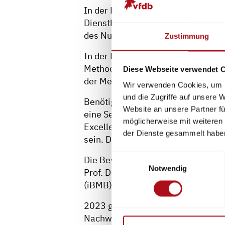
In der Kategorie „Forschung und En
Dienstleistung gefragt. Einzureich
des Nutzens für die Anwender.
Zustimmung
In der Kategorie „besondere organ
Methoden oder Abläufen. Eingerei
Diese Webseite verwendet 
der Methode oder des Ablaufs, de
Wir verwenden Cookies, um I
und die Zugriffe auf unsere 
Benötigt wird für alle Bewerbunge
Website an unsere Partner fü
eine Selbstbewerbung als auch ein 
möglicherweise mit weiteren
Excellence Awards an der besonde
der Dienste gesammelt habe
sein. Der Abschluss der eingereich
Einwilligungsauswahl
Die Bewerbungen sind in digitaler
Notwendig
Prof. Dr.-Ing. Jochen Zehfuß, Tech
(iBMB), Beethovenstraße 52, 381
2023 gab es Auszeichnungen für die
Nachweise in Versammlungsstätten 