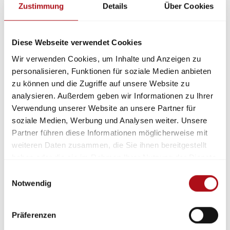
häufig auch die politische Unterstützung. Sie darf
Zustimmung
Details
Über Cookies
nicht immer erst kommen, wenn etwas passiert
ist“, so Banse.
Diese Webseite verwendet Cookies
Erste Ergebnisse aus der Befragung von
Wir verwenden Cookies, um Inhalte und Anzeigen zu
Einsatzkräften
personalisieren, Funktionen für soziale Medien anbieten
zu können und die Zugriffe auf unsere Website zu
Fast 2.500 Einsatzkräfte haben die rund 60 Fragen
analysieren. Außerdem geben wir Informationen zu Ihrer
zu ihren Erfahrungen, Problemen und
Verwendung unserer Website an unsere Partner für
Verbesserungsvorschlägen im Zusammenhang mit
soziale Medien, Werbung und Analysen weiter. Unsere
der Starkregenkatastrophe beantwortet. Die
Partner führen diese Informationen möglicherweise mit
Auswertung zeigt, dass viele Erfahrungen nicht neu
weiteren Daten zusammen, die Sie ihnen bereitgestellt
sind – die Lehren und Erkenntnisse wurden nur
haben oder die sie im Rahmen Ihrer Nutzung der Dienste
nicht oder nur unzureichend umgesetzt. Die
gesammelt haben.
Einwilligungsauswahl
ausführlichen Ergebnisse werden zur
Notwendig
Jahresfachtagung der vfdb in Würzburg im Mai und
zur INTERSCHUTZ/29. Deutscher Feuerwehrtag in
Hannover im Juni 2022 erwartet. Für die zweite
Präferenzen
Jahreshälfte 2022 ist außerdem ein Buch zum