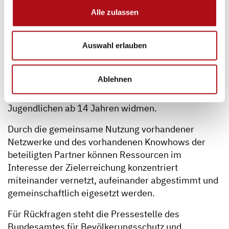
wurden auf der Website des BBK unter dem Link
Alle zulassen
www.bbk.bund.de/sicherheit-durch-vorsorge
veröffentlicht und können dort zur eigenen freien
Nutzung heruntergeladen werden. Für die Zukunft
Auswahl erlauben
arbeiten die Kooperationspartner bereits an der
Umsetzung weiterer Projekte, die sich der
Ablehnen
Entwicklung neuer, praxisnaher Angebote für die
Arbeit mit Kindern unter 7 Jahren und mit
Jugendlichen ab 14 Jahren widmen.
Durch die gemeinsame Nutzung vorhandener
Netzwerke und des vorhandenen Knowhows der
beteiligten Partner können Ressourcen im
Interesse der Zielerreichung konzentriert
miteinander vernetzt, aufeinander abgestimmt und
gemeinschaftlich eigesetzt werden.
Für Rückfragen steht die Pressestelle des
Bundesamtes für Bevölkerungsschutz und