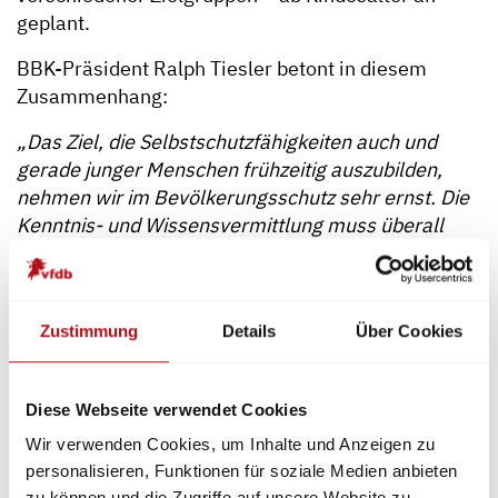
geplant.
BBK-Präsident Ralph Tiesler betont in diesem
Zusammenhang:
„Das Ziel, die Selbstschutzfähigkeiten auch und
gerade junger Menschen frühzeitig auszubilden,
nehmen wir im Bevölkerungsschutz sehr ernst. Die
Kenntnis- und Wissensvermittlung muss überall
dort stattfinden, wo junge Menschen Neues
aufnehmen und Erlerntes verinnerlichen können.
Ich freue mich darum, dass wir durch unsere
Zustimmung
Details
Über Cookies
Kooperation mit DFV und vfdb das Wissen unserer
spezialisierten BBK-Fachleute Lehrkräften zur
Verfügung stellen können, um diese
Diese Webseite verwendet Cookies
herausfordernden Themen effektiv im Unterricht zu
integrieren.“
Wir verwenden Cookies, um Inhalte und Anzeigen zu
personalisieren, Funktionen für soziale Medien anbieten
vfdb-Präsident Dirk Aschenbrenner ergänzt:
zu können und die Zugriffe auf unsere Website zu