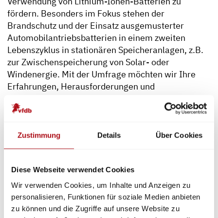
Verwendung von Lithium-Ionen-Batterien zu
fördern. Besonders im Fokus stehen der
Brandschutz und der Einsatz ausgemusterter
Automobilantriebsbatterien in einem zweiten
Lebenszyklus in stationären Speicheranlagen, z.B.
zur Zwischenspeicherung von Solar- oder
Windenergie. Mit der Umfrage möchten wir Ihre
Erfahrungen, Herausforderungen und
Anforderungen zusammenführen, um eine
zielgenaue Forschung für die Anwendung
durchzuführen.
Zustimmung
Details
Über Cookies
Die Ergebnisse der vorangegangenen Umfragen
sind nun online.
Diese Webseite verwendet Cookies
Umfrageergebnisse
Wir verwenden Cookies, um Inhalte und Anzeigen zu
Für weitere Fragen wenden Sie sich bitte an
Dr.
personalisieren, Funktionen für soziale Medien anbieten
Sarah-K. Hahn
.
zu können und die Zugriffe auf unsere Website zu