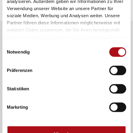
analysieren. Außerdem geben wir Informationen zu Ihrer
Verwendung unserer Website an unsere Partner für
soziale Medien, Werbung und Analysen weiter. Unsere
Partner führen diese Informationen möglicherweise mit
weiteren Daten zusammen, die Sie ihnen bereitgestellt
haben oder die sie im Rahmen Ihrer Nutzung der Dienste
gesammelt haben.
Einwilligungsauswahl
Notwendig
Mitmachen und Kontakte
knüpfen
im Netzwerk für Schutz, Rettung
Präferenzen
und Sicherheit
Statistiken
Marketing