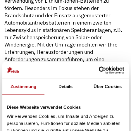
Verwendung von Lithium-Ionen-Batterien zu
fördern. Besonders im Fokus stehen der
Brandschutz und der Einsatz ausgemusterter
Automobilantriebsbatterien in einem zweiten
Lebenszyklus in stationären Speicheranlagen, z.B.
zur Zwischenspeicherung von Solar- oder
Windenergie. Mit der Umfrage möchten wir Ihre
Erfahrungen, Herausforderungen und
Anforderungen zusammenführen, um eine
zielgenaue Forschung für die Anwendung
durchzuführen.
Die Ergebnisse der vorangegangenen Umfragen
Zustimmung
Details
Über Cookies
sind nun online.
Umfrageergebnisse
Diese Webseite verwendet Cookies
Für weitere Fragen wenden Sie sich bitte an
Dr.
Wir verwenden Cookies, um Inhalte und Anzeigen zu
personalisieren, Funktionen für soziale Medien anbieten
Sarah-K. Hahn
.
zu können und die Zugriffe auf unsere Website zu