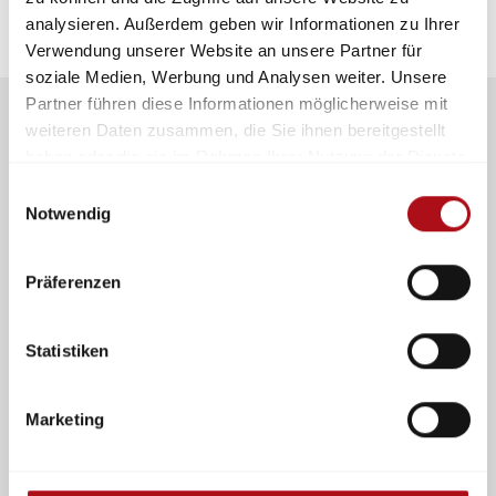
analysieren. Außerdem geben wir Informationen zu Ihrer
Verwendung unserer Website an unsere Partner für
soziale Medien, Werbung und Analysen weiter. Unsere
Partner führen diese Informationen möglicherweise mit
weiteren Daten zusammen, die Sie ihnen bereitgestellt
haben oder die sie im Rahmen Ihrer Nutzung der Dienste
gesammelt haben.
Einwilligungsauswahl
Notwendig
Mitmachen und Kontakte
knüpfen
im Netzwerk für Schutz, Rettung
und Sicherheit
Präferenzen
Statistiken
Marketing