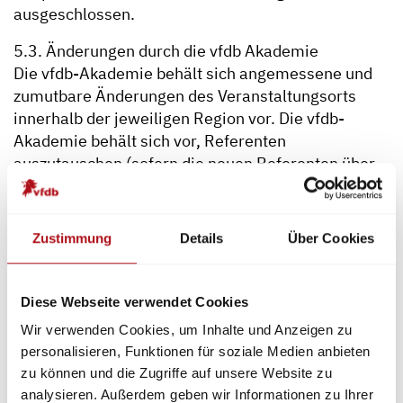
ausgeschlossen.
5.3. Änderungen durch die vfdb Akademie
Die vfdb-Akademie behält sich angemessene und
zumutbare Änderungen des Veranstaltungsorts
innerhalb der jeweiligen Region vor. Die vfdb-
Akademie behält sich vor, Referenten
auszutauschen (sofern die neuen Referenten über
vergleichbare Qualifikationen verfügen) oder den
Veranstaltungsablauf in angemessenem Umfang zu
ändern, soweit dies für die Teilnehmer zumutbar ist
Zustimmung
Details
Über Cookies
und den Charakter der Veranstaltung nicht
wesentlich ändert.
Diese Webseite verwendet Cookies
5.4. Das Recht zur fristlosen Kündigung aus
Wir verwenden Cookies, um Inhalte und Anzeigen zu
wichtigem Grund gemäß § 626 BGB bleibt
personalisieren, Funktionen für soziale Medien anbieten
unberührt. Gesetzliche Widerrufsrechte bleiben
zu können und die Zugriffe auf unsere Website zu
ebenfalls unberührt (siehe Ziff. 12).
analysieren. Außerdem geben wir Informationen zu Ihrer