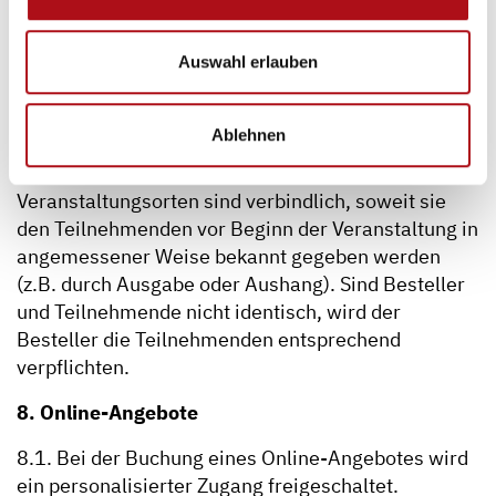
auszuschließen bzw. den Online-Zugang
vorübergehend zu sperren, bis der Besteller alle
Auswahl erlauben
ausstehenden Zahlungen geleistet hat.
7. Schulungs- und Hausordnungen
Ablehnen
Schulungs- und Hausordnungen an den jeweiligen
Veranstaltungsorten sind verbindlich, soweit sie
den Teilnehmenden vor Beginn der Veranstaltung in
angemessener Weise bekannt gegeben werden
(z.B. durch Ausgabe oder Aushang). Sind Besteller
und Teilnehmende nicht identisch, wird der
Besteller die Teilnehmenden entsprechend
verpflichten.
8. Online-Angebote
8.1. Bei der Buchung eines Online-Angebotes wird
ein personalisierter Zugang freigeschaltet.