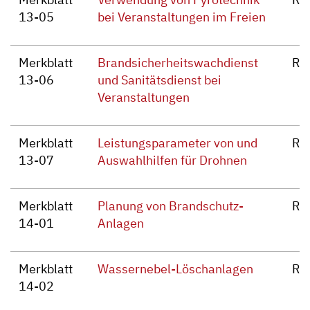
13-05
bei Veranstaltungen im Freien
Merkblatt
Brandsicherheitswachdienst
Re
13-06
und Sanitätsdienst bei
Veranstaltungen
Merkblatt
Leistungsparameter von und
Re
13-07
Auswahlhilfen für Drohnen
Merkblatt
Planung von Brandschutz-
Re
14-01
Anlagen
Merkblatt
Wassernebel-Löschanlagen
Re
14-02