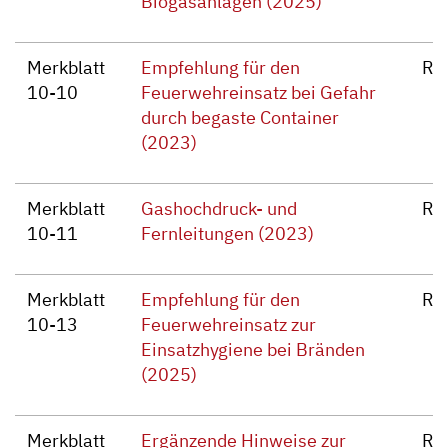
Biogasanlagen (2025)
Merkblatt
Empfehlung für den
Re
10-10
Feuerwehreinsatz bei Gefahr
durch begaste Container
(2023)
Merkblatt
Gashochdruck- und
Re
10-11
Fernleitungen (2023)
Merkblatt
Empfehlung für den
Re
10-13
Feuerwehreinsatz zur
Einsatzhygiene bei Bränden
(2025)
Merkblatt
Ergänzende Hinweise zur
Re