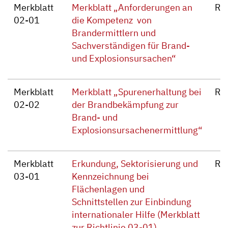
Merkblatt
Merkblatt „Anforderungen an
Re
02-01
die Kompetenz von
Brandermittlern und
Sachverständigen für Brand-
und Explosionsursachen“
Merkblatt
Merkblatt „Spurenerhaltung bei
Re
02-02
der Brandbekämpfung zur
Brand- und
Explosionsursachenermittlung“
Merkblatt
Erkundung, Sektorisierung und
Re
03-01
Kennzeichnung bei
Flächenlagen und
Schnittstellen zur Einbindung
internationaler Hilfe (Merkblatt
zur Richtlinie 03-01)