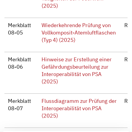
(2025)
Merkblatt
Wiederkehrende Prüfung von
Re
08-05
Vollkomposit-Atemluftflaschen
(Typ 4) (2025)
Merkblatt
Hinweise zur Erstellung einer
Re
08-06
Gefährdungsbeurteilung zur
Interoperabilität von PSA
(2025)
Merkblatt
Flussdiagramm zur Prüfung der
Re
08-07
Interoperabilität von PSA
(2025)