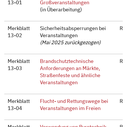
13-01
Großveranstaltungen
(in Überarbeitung)
Merkblatt
Sicherheitsabsperrungen bei
Re
13-02
Veranstaltungen
(Mai 2025 zurückgezogen)
Merkblatt
Brandschutztechnische
Re
13-03
Anforderungen an Märkte,
Straßenfeste und ähnliche
Veranstaltungen
Merkblatt
Flucht- und Rettungswege bei
Re
13-04
Veranstaltungen im Freien
Merkblatt
Verwendung von Pyrotechnik
Re