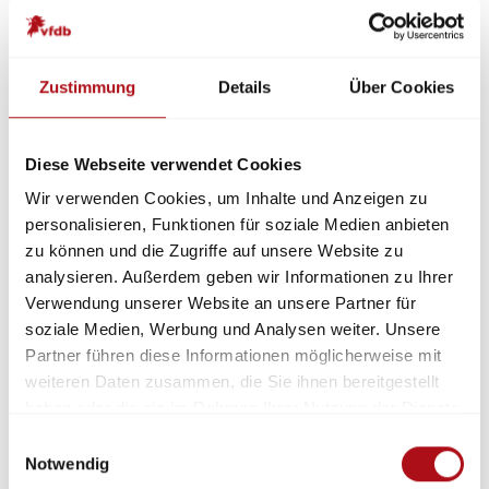
Merkblatt
Empfehlungen für die Definition
Re
09-01
der Hilfsfrist für
Werkfeuerwehren
Zustimmung
Details
Über Cookies
Merkblatt
Empfehlung zur
Re
09-03
Vorgehensweise bei der
Diese Webseite verwendet Cookies
Implementierung eines
Wir verwenden Cookies, um Inhalte und Anzeigen zu
Human-Biomonitoring-
personalisieren, Funktionen für soziale Medien anbieten
Systems für Einsatzkräfte
zu können und die Zugriffe auf unsere Website zu
(2026)
analysieren. Außerdem geben wir Informationen zu Ihrer
Verwendung unserer Website an unsere Partner für
soziale Medien, Werbung und Analysen weiter. Unsere
A-Einsatz
Empfehlung für die erweiterte
Re
Partner führen diese Informationen möglicherweise mit
Ausbildung der Feuerwehr im
weiteren Daten zusammen, die Sie ihnen bereitgestellt
A-Einsatz
haben oder die sie im Rahmen Ihrer Nutzung der Dienste
(Nov. 2018 zurückgezogen)
gesammelt haben.
Einwilligungsauswahl
Notwendig