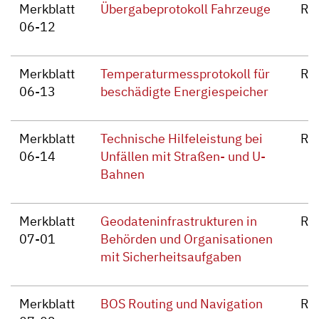
Merkblatt
Übergabeprotokoll Fahrzeuge
Re
06-12
Merkblatt
Temperaturmessprotokoll für
Re
06-13
beschädigte Energiespeicher
Merkblatt
Technische Hilfeleistung bei
Re
06-14
Unfällen mit Straßen- und U-
Bahnen
Merkblatt
Geodateninfrastrukturen in
Re
07-01
Behörden und Organisationen
mit Sicherheitsaufgaben
Merkblatt
BOS Routing und Navigation
Re