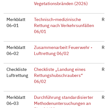
Vegetationsbränden (2026)
Merkblatt
Technisch-medizinische
Re
06-01
Rettung nach Verkehrsunfällen
06/01
Merkblatt
Zusammenarbeit Feuerwehr -
Re
06-02
Luftrettung 06/02
Checkliste
Checkliste „Landung eines
Re
Luftrettung
Rettungshubschraubers“
06/02
Merkblatt
Durchführung standardisierter
Re
06-03
Methodenuntersuchungen an