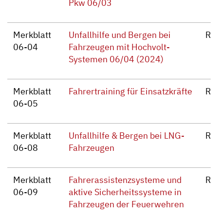
Pkw 06/03
Merkblatt
Unfallhilfe und Bergen bei
Re
06-04
Fahrzeugen mit Hochvolt-
Systemen 06/04 (2024)
Merkblatt
Fahrertraining für Einsatzkräfte
Re
06-05
Merkblatt
Unfallhilfe & Bergen bei LNG-
Re
06-08
Fahrzeugen
Merkblatt
Fahrerassistenzsysteme und
Re
06-09
aktive Sicherheitssysteme in
Fahrzeugen der Feuerwehren