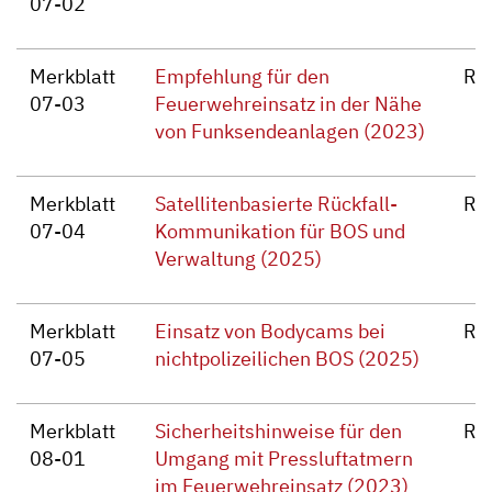
07-02
Merkblatt
Empfehlung für den
Re
07-03
Feuerwehreinsatz in der Nähe
von Funksendeanlagen (2023)
Merkblatt
Satellitenbasierte Rückfall-
Re
07-04
Kommunikation für BOS und
Verwaltung (2025)
Merkblatt
Einsatz von Bodycams bei
Re
07-05
nichtpolizeilichen BOS (2025)
Merkblatt
Sicherheitshinweise für den
Re
08-01
Umgang mit Pressluftatmern
im Feuerwehreinsatz (2023)