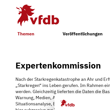
Zum Hauptinhalt
Themen
Veröffentlichungen
Expertenkommission
Nach der Starkregenkatastrophe an Ahr und Er
„Starkregen“ ins Leben gerufen. Im Rahmen ei
werden. Gleichzeitig lieferten die Daten die B
Warnung, Medien, Ausrüstung, Versorgung, Luf
Situationsanalyse, Bewertung und Erarbeitung
hier sukzessive zur Verfügung gestellt.