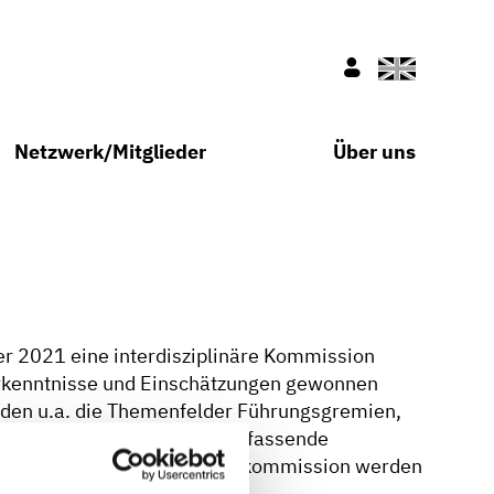
Englisch
Nur für Mitglie
Netzwerk/Mitglieder
Über uns
r 2021 eine interdisziplinäre Kommission
Erkenntnisse und Einschätzungen gewonnen
wurden u.a. die Themenfelder Führungsgremien,
. Im Ergebnis wurde eine umfassende
e Ergebnisse der Starkregenkommission werden