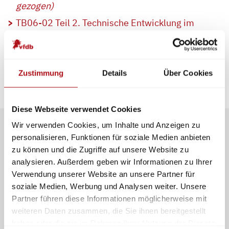
gezogen)
TB06-02 Teil 2. Technische Entwicklung im
Umfeld des Feuerwehrfahrzeuges
(Januar 2024 aufgrund von Aktualität zurück
gezogen)
Zustimmung
Details
Über Cookies
Diese Webseite verwendet Cookies
Wir verwenden Cookies, um Inhalte und Anzeigen zu
personalisieren, Funktionen für soziale Medien anbieten
zu können und die Zugriffe auf unsere Website zu
analysieren. Außerdem geben wir Informationen zu Ihrer
Mitmachen und Kontakte
knüpfen
Verwendung unserer Website an unsere Partner für
soziale Medien, Werbung und Analysen weiter. Unsere
im Netzwerk für Schutz, Rettung
Partner führen diese Informationen möglicherweise mit
und Sicherheit
weiteren Daten zusammen, die Sie ihnen bereitgestellt
haben oder die sie im Rahmen Ihrer Nutzung der Dienste