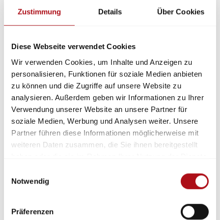
Vermeidung von Beeinträchtigungen des
Zustimmung
Details
Über Cookies
Trinkwassers und des Rohrnetzes bei
Löschwasserentnahmen
Diese Webseite verwendet Cookies
Entwicklungen bei Hubrettungsgeräten
Wir verwenden Cookies, um Inhalte und Anzeigen zu
Entwicklungen und Veröffentlichung des vfdb-
personalisieren, Funktionen für soziale Medien anbieten
Merkblattes 06/06 „Hinweise zur Beschaffung
zu können und die Zugriffe auf unsere Website zu
von Einsatzfahrzeugen mit Euro VI“
analysieren. Außerdem geben wir Informationen zu Ihrer
Entwicklung und Veröffentlichung des vfdb-
Verwendung unserer Website an unsere Partner für
Merkblattes 06/05 „Fahrertraining für
soziale Medien, Werbung und Analysen weiter. Unsere
Einsatzkräfte“
Partner führen diese Informationen möglicherweise mit
weiteren Daten zusammen, die Sie ihnen bereitgestellt
Zum Thema Fahrassistenzsysteme in
haben oder die sie im Rahmen Ihrer Nutzung der Dienste
Einsatzfahrzeuge; Auswirkung auf das
gesammelt haben.
Einwilligungsauswahl
Fahrverhalten und erforderliche Auswirkungen
Notwendig
auf die
Ausbildung
von Maschinisten wurde das
vfdb-
Merkblatt
06/09 „Fahrerassistenzsysteme
und aktive Sicherheitssysteme in Fahrzeugen der
Präferenzen