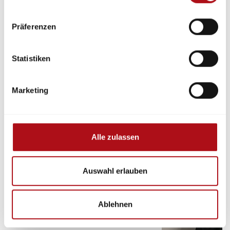
Präferenzen
Statistiken
Marketing
Karl-Heinz Ladwig
(Mitglied
im Ausschuss
Brandschutzerziehung,
Alle zulassen
Brandschutzaufklärung und
Selbsthilfe sowie Mitglied der
Feuerwehr Hanau) zum
Auswahl erlauben
Thema „Hilfe und Selbsthilfe
in Notfällen für Menschen mit
Ablehnen
eingeschränkter
Selbstrettungsfähigkeit“