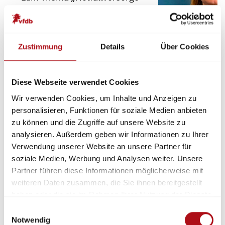
für den privaten Bereich –
Konzepte und Materialien für
Schüler und Erwachsene“
Zustimmung
Details
Über Cookies
Diese Webseite verwendet Cookies
Lars Inderthal
Wir verwenden Cookies, um Inhalte und Anzeigen zu
(Brandschutzsachverständiger
personalisieren, Funktionen für soziale Medien anbieten
bei DEKRA) zum Thema: „Vom
zu können und die Zugriffe auf unsere Website zu
Kindergarten bis zum
analysieren. Außerdem geben wir Informationen zu Ihrer
Pflegeheim - Methoden zur
Verwendung unserer Website an unsere Partner für
Stärkung der
soziale Medien, Werbung und Analysen weiter. Unsere
Selbsthilfefähigkeit von
Partner führen diese Informationen möglicherweise mit
verschiedenen Zielgruppen“
weiteren Daten zusammen, die Sie ihnen bereitgestellt
haben oder die sie im Rahmen Ihrer Nutzung der Dienste
gesammelt haben.
Einwilligungsauswahl
Notwendig