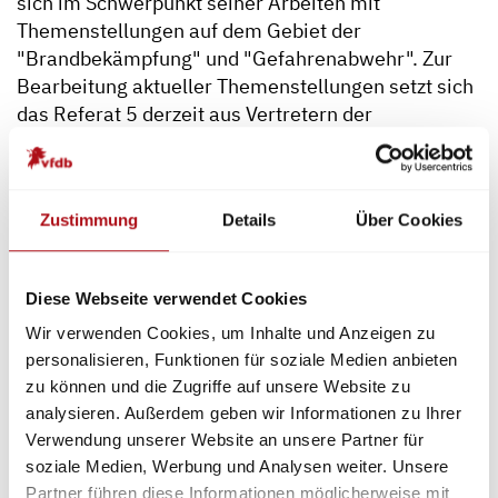
sich im Schwerpunkt seiner Arbeiten mit
Themenstellungen auf dem Gebiet der
"Brandbekämpfung" und "Gefahrenabwehr". Zur
Bearbeitung aktueller Themenstellungen setzt sich
das Referat 5 derzeit aus Vertretern der
öffentlichen Feuerwehren, der Werkfeuerwehren,
der Versicherungen, der Löschmittel- und
Geräteindustrie sowie der Prüfstellen zusammen.
Zustimmung
Details
Über Cookies
Zielsetzung des Referates ist es, aktuelle
Fragestellungen aus dem Bereich des
Brandschutzes und der Gefahrenabwehr zu
Diese Webseite verwendet Cookies
kanalisieren, fachkundig zu erörtern und sich
Wir verwenden Cookies, um Inhalte und Anzeigen zu
hieraus ableitende Konsequenzen mit den
personalisieren, Funktionen für soziale Medien anbieten
zuständigen Ansprech-partnern zu diskutieren und
zu können und die Zugriffe auf unsere Website zu
Lösungswege aufzuzeigen.
analysieren. Außerdem geben wir Informationen zu Ihrer
Verwendung unserer Website an unsere Partner für
Darüber hinaus werden im Rahmen von Richtlinien
soziale Medien, Werbung und Analysen weiter. Unsere
bzw. Merkblättern sowohl Handlungsempfehlungen
Partner führen diese Informationen möglicherweise mit