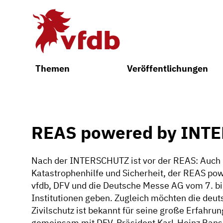
Zum Hauptinhalt
Themen
Veröffentlichungen
REAS powered by INT
Nach der INTERSCHUTZ ist vor der REAS: Auch i
Katastrophenhilfe und Sicherheit, der REAS p
vfdb, DFV und die Deutsche Messe AG vom 7. bis
Institutionen geben. Zugleich möchten die deut
Zivilschutz ist bekannt für seine große Erfahru
gemeinsam mit DFV-Präsident Karl-Heinz Bans