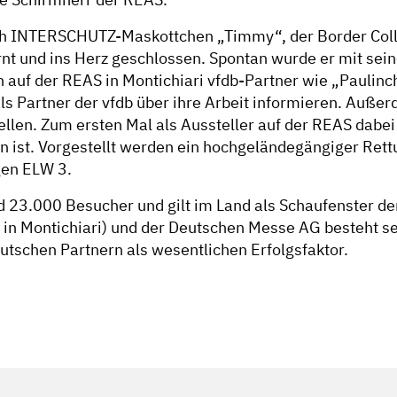
uch INTERSCHUTZ-Maskottchen „Timmy“, der Border Collie
t und ins Herz geschlossen. Spontan wurde er mit sei
f der REAS in Montichiari vfdb-Partner wie „Paulinchen
als Partner der vfdb über ihre Arbeit informieren. Auß
llen. Zum ersten Mal als Aussteller auf der REAS dabe
en ist. Vorgestellt werden ein hochgeländegängiger Re
gen ELW 3.
nd 23.000 Besucher und gilt im Land als Schaufenster d
 in Montichiari) und der Deutschen Messe AG besteht se
schen Partnern als wesentlichen Erfolgsfaktor.