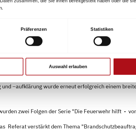
 Daten zusammen, die Sie ihnen bereitgestellt haben oder die s
n.
 "Brandschutzbeauftragten" in Betrieben vor. Aufbaue
e Berufsgenossenschaften waren zu diesem Zeitpunkt vo
Präferenzen
Statistiken
hutzbeauftragten und ein Nachschlagewerk für ihn in
t fertig gestellt. Das Referat will zur Interschutz 199
kelt und das zweite Malheft herausgegeben.
Auswahl erlauben
die Aktivitäten vor und während der Messe "Interschut
 und –aufklärung wurde erneut erfolgreich einem breite
urden zwei Folgen der Serie "Die Feuerwehr hilft - 
 das Referat verstärkt dem Thema "Brandschutzbeauftra