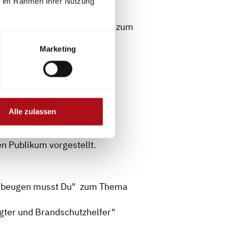
ie im Rahmen Ihrer Nutzung
nd auf der Bestandsaufnahme zum
m Referat bereits eine
Marketing
 Form einer Sammlung von
4 ein Ausbildungsprogramm
Alle zulassen
z".
n Publikum vorgestellt.
vorbeugen musst Du" zum Thema
gter und Brandschutzhelfer"