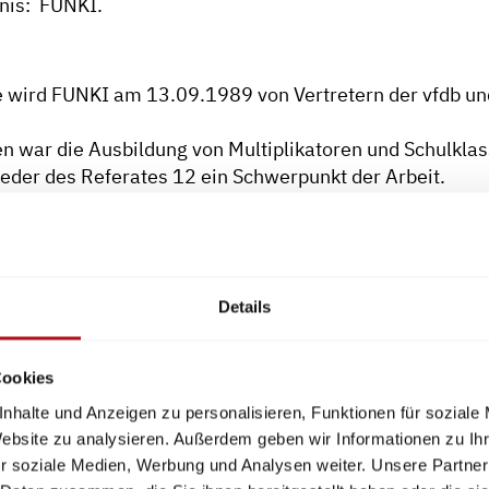
nis: FUNKI.
ird FUNKI am 13.09.1989 von Vertretern der vfdb und
n war die Ausbildung von Multiplikatoren und Schulklas
eder des Referates 12 ein Schwerpunkt der Arbeit.
hlands sind auch Mitglieder aus den neuen Bundeslände
mit der Auswertung des Materials zur Brandschutzerzie
Details
NKI fertig gestellt und ein Computerspiel zur Brandschu
ität Kiel soll eine "Merkblatt-Datenbank" aufgebaut we
Cookies
nhalte und Anzeigen zu personalisieren, Funktionen für soziale
bildung von Multiplikatoren und Schulklassenbetreuern.
Website zu analysieren. Außerdem geben wir Informationen zu I
NKI-Malheftes wurde begonnen und die Arbeit im Berei
r soziale Medien, Werbung und Analysen weiter. Unsere Partner