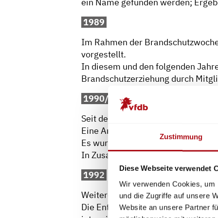
ein Name gefunden werden; Ergeb
1989
Im Rahmen der Brandschutzwoche w
vorgestellt.
In diesem und den folgenden Jahre
Brandschutzerziehung durch Mitgli
1990/1991
Seit der Wiedervereinigung Deutsc
Eine Arbeitsgruppe befasst sich 
Zustimmung
Es wurde das erste Malheft mit FU
In Zusammenarbeit mit der Univers
Diese Webseite verwendet 
1992
Wir verwenden Cookies, um I
Weitere Konzentration auf die Aus
und die Zugriffe auf unsere 
Die Entwicklung eines zweiten FU
Website an unsere Partner fü