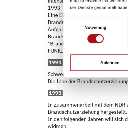
intensiviert.
möglicherweise mit weiteren
1993
der Dienste gesammelt habe
Eine EG-weite Regelung sieht den
Einwilligungsauswahl
Brandschutz in Betrieben durch di
Notwendig
Aufgabenbeschreibung des Brandsc
Brandschutzvorschriften im Konzep
"Brandschutz" vorlegen.
FUNKI wurde als Handpuppe entwic
1994
Ablehnen
Schwerpunkt in diesem Jahr waren 
Die Idee der Brandschutzerziehung
1995
In Zusammenarbeit mit dem NDR w
Brandschutzerziehung hergestellt.
In den folgenden Jahren will sich
widmen.