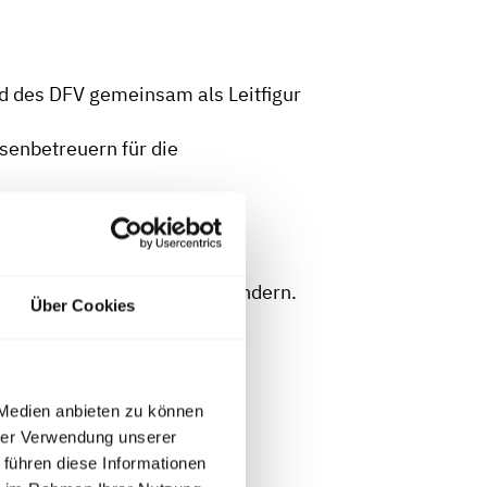
 des DFV gemeinsam als Leitfigur
senbetreuern für die
rn im Referat 12.
hung aus den neuen Bundesländern.
Über Cookies
tzerziehung entwickelt.
rden.
 Medien anbieten zu können
hrer Verwendung unserer
ch Brandschutzaufklärung
 führen diese Informationen