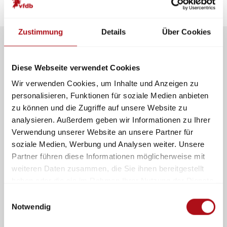
Zustimmung
Details
Über Cookies
Diese Webseite verwendet Cookies
Wir verwenden Cookies, um Inhalte und Anzeigen zu
Mitmachen und Kontakte
knüpfen
personalisieren, Funktionen für soziale Medien anbieten
im Netzwerk für Schutz, Rettung
zu können und die Zugriffe auf unsere Website zu
und Sicherheit
analysieren. Außerdem geben wir Informationen zu Ihrer
Verwendung unserer Website an unsere Partner für
soziale Medien, Werbung und Analysen weiter. Unsere
Partner führen diese Informationen möglicherweise mit
weiteren Daten zusammen, die Sie ihnen bereitgestellt
haben oder die sie im Rahmen Ihrer Nutzung der Dienste
gesammelt haben.
Einwilligungsauswahl
Notwendig