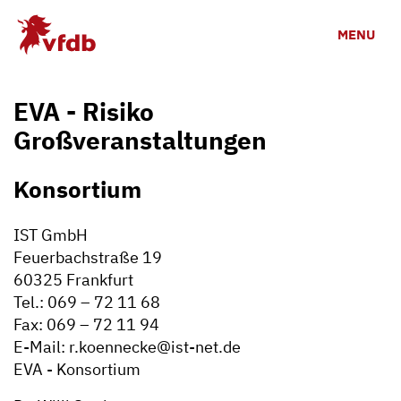
Zum Hauptinhalt
MENU
EVA - Risiko
Großveranstaltungen
Konsortium
IST GmbH
Feuerbachstraße 19
60325 Frankfurt
Tel.: 069 – 72 11 68
Fax: 069 – 72 11 94
E-Mail: r.koennecke@ist-net.de
EVA - Konsortium