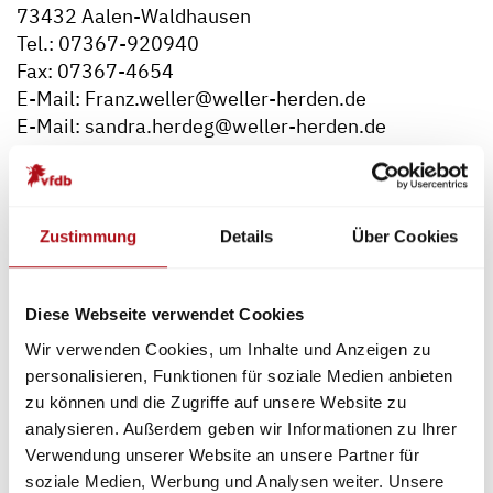
73432 Aalen-Waldhausen
Tel.: 07367-920940
Fax: 07367-4654
E-Mail: Franz.weller@weller-herden.de
E-Mail: sandra.herdeg@weller-herden.de
Bernd Manning
VdS Schadenverhütung GmbH
Amsterdamer Str. 174
Zustimmung
Details
Über Cookies
50735 Köln
Tel.: 0221-7766169
Fax: 0221-7766311
Diese Webseite verwendet Cookies
E-Mail: bmanning@vds.de
Wir verwenden Cookies, um Inhalte und Anzeigen zu
personalisieren, Funktionen für soziale Medien anbieten
Ltd. Städt. BD Dirk Aschenbrenner
zu können und die Zugriffe auf unsere Website zu
IFR
analysieren. Außerdem geben wir Informationen zu Ihrer
Martin-Schmeißer-Weg 3a
Verwendung unserer Website an unsere Partner für
44122 Dortmund
soziale Medien, Werbung und Analysen weiter. Unsere
Tel.: 0231/47776512