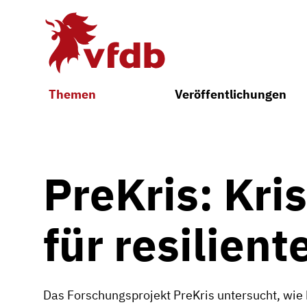
Zum Hauptinhalt
Themen
Veröffentlichungen
PreKris: Kri
für resilien
Das Forschungsprojekt PreKris untersucht, wie 