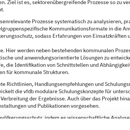
n. Ziel ist es, sektorenübergreifende Prozesse so zu ve
t.
 krisenrelevante Prozesse systematisch zu analysieren,
elgruppenspezifische Kommunikationsformate in die Anwe
erungsschutz, sodass Erfahrungen von Einsatzkräften 
teure. Hier werden neben bestehenden kommunalen Proze
tische und anwendungsorientierte Lösungen zu entwicke
, die Identifikation von Schnittstellen und Abhängigke
n für kommunale Strukturen.
e Richtlinien, Handlungsempfehlungen und Schulungsmat
ckelt die vfdb modulare Schulungskonzepte für untersc
erbreitung der Ergebnisse. Auch über das Projekt hinau
staltungen und Publikationen vorgesehen.
 Bevölkerungsschutz, indem es wissenschaftliche Analy
dazu beitragen, Krisenprozesse besser zu verstehen, Z