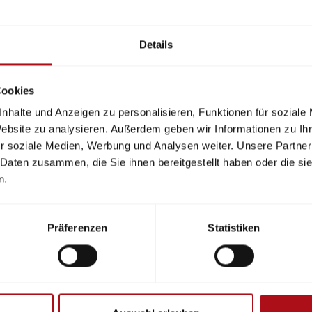
Details
 Schutz gegen kaskadierende Störungen Kritischer Infras
Cookies
nhalte und Anzeigen zu personalisieren, Funktionen für soziale
rch Handlungsempfehlungen und Kommunikationskonze
Website zu analysieren. Außerdem geben wir Informationen zu I
r soziale Medien, Werbung und Analysen weiter. Unsere Partner
. Februar 2029 (3 Jahre)
 Daten zusammen, die Sie ihnen bereitgestellt haben oder die s
n.
ür Forschung, Technologie und Raumfahrt (BMFTR)
Präferenzen
Statistiken
r Luft- und Raumfahrt e.V. (Verbundkoordination), Berg
Katastrophenhilfe und Objektsicherheit (Konsortialpar
Universität Lübeck, Institut für Multimediale und Intera
ner), Vereinigung zur Förderung des Deutschen Brandsch