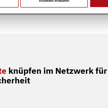
Auswahl erlauben
k, Deutsches Rotes Kreuz e.V., Feuerwehr Bergisch Gla
len e.V., Deutsches Komitee Katastrophenvorsorge e.V.,
te
knüpfen im Netzwerk für
cherheit