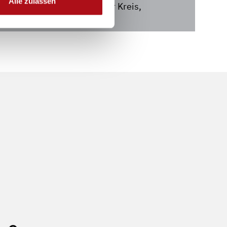
Alle zulassen
dbach, Rheinisch-Bergischer Kreis,
 CADUS e.V.