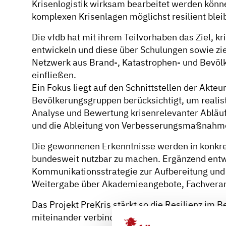
Krisenlogistik wirksam bearbeitet werden könne
komplexen Krisenlagen möglichst resilient bleib
Die vfdb hat mit ihrem Teilvorhaben das Ziel,
entwickeln und diese über Schulungen sowie zi
Netzwerk aus Brand-, Katastrophen- und Bevölk
einfließen.
Ein Fokus liegt auf den Schnittstellen der Ak
Bevölkerungsgruppen berücksichtigt, um realis
Analyse und Bewertung krisenrelevanter Abläufe
und die Ableitung von Verbesserungsmaßnahme
Die gewonnenen Erkenntnisse werden in konkret
bundesweit nutzbar zu machen. Ergänzend entwi
Kommunikationsstrategie zur Aufbereitung und V
Weitergabe über Akademieangebote, Fachveran
Das Projekt PreKris stärkt so die Resilienz im
miteinander verbindet. Die Ergebnisse sollen 