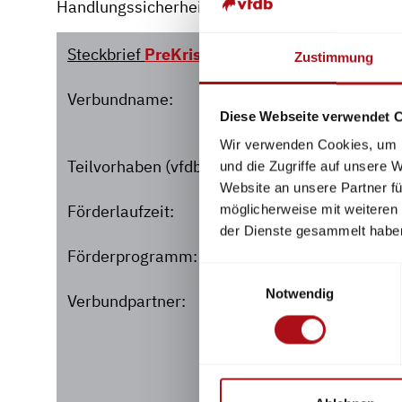
Handlungssicherheit im Ernstfall zu erhöhen.
Steckbrief
PreKris
:
Zustimmung
Verbundname:
PreKris - Präventiver
Diese Webseite verwendet 
Krisenlogistik
Wir verwenden Cookies, um I
Teilvorhaben (vfdb):
Krisenprävention du
und die Zugriffe auf unsere 
Website an unsere Partner fü
Förderlaufzeit:
01. März 2026 bis 28
möglicherweise mit weiteren
der Dienste gesammelt habe
Förderprogramm:
Bundesministerium f
Einwilligungsauswahl
Notwendig
Verbundpartner:
Deutsches Zentrum fü
Bevölkerungsschutz, 
(Konsortialpartner), 
GmbH (Konsortialpart