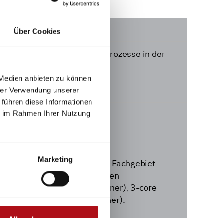
Über Cookies
trukturen durch resiliente Prozesse in der
 Medien anbieten zu können
pte
hrer Verwendung unserer
 führen diese Informationen
ie im Rahmen Ihrer Nutzung
Marketing
ische Universität Wuppertal, Fachgebiet
tner), Feuerwehr Gelsenkirchen
ktive Systeme (Konsortialpartner), 3-core
utzes e.V. (Konsortialpartner).