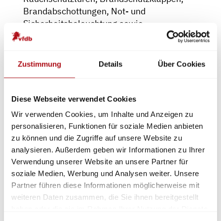
Brandabschottungen, Not- und
Sicherheitsbeleuchtung sowie
Rauchwarnmeldesystemen an.
Im
organisatorischen Brandschutz
Zustimmung
Details
Über Cookies
übernehmen wir unter anderem die
Funktion des externen
Brandschutzbeauftragten, führen
Diese Webseite verwendet Cookies
Brandschutzschulungen durch, erstellen
Wir verwenden Cookies, um Inhalte und Anzeigen zu
Brandschutzordnungen sowie Flucht- und
personalisieren, Funktionen für soziale Medien anbieten
Rettungspläne.
zu können und die Zugriffe auf unsere Website zu
Bei Feuerschutz Kürten verbinden wir
analysieren. Außerdem geben wir Informationen zu Ihrer
langjährige Erfahrung mit hoher Qualität
Verwendung unserer Website an unsere Partner für
soziale Medien, Werbung und Analysen weiter. Unsere
und Zuverlässigkeit. Wir erstellen
Partner führen diese Informationen möglicherweise mit
zertifizierte Brandschutzlösungen,
weiteren Daten zusammen, die Sie ihnen bereitgestellt
individuell auf Kundenbedürfnisse,
haben oder die sie im Rahmen Ihrer Nutzung der Dienste
geltende Vorschriften und örtliche
gesammelt haben.