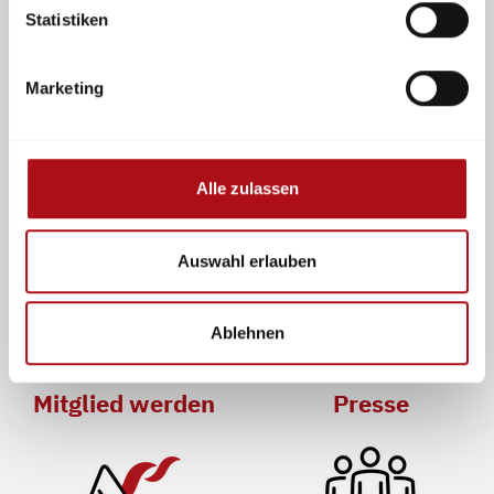
Statistiken
Mitmachen und Kontakte
knüpfen
im Netzwerk für Schutz, Rettung
Marketing
und Sicherheit
Alle zulassen
Auswahl erlauben
Ablehnen
Mitglied werden
Presse