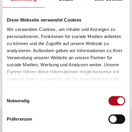
Auffanggurt. Ihre Versuchsreihe schließt eine
praxisnahe Forschungslücke und liefert wertvolle
Erkenntnisse für Ausbildung, Beschaffung und
Diese Webseite verwendet Cookies
Gefährdungsbeurteilung im Feuerwehrwesen.
Wir verwenden Cookies, um Inhalte und Anzeigen zu
personalisieren, Funktionen für soziale Medien anbieten
Wir gratulieren herzlich zu diesen hervorragenden
zu können und die Zugriffe auf unsere Website zu
Leistungen!
analysieren. Außerdem geben wir Informationen zu Ihrer
Die weiteren Posterbeiträge können Sie im
Verwendung unserer Website an unsere Partner für
aktuellen
Posterbook
sehen.
soziale Medien, Werbung und Analysen weiter. Unsere
Partner führen diese Informationen möglicherweise mit
weiteren Daten zusammen, die Sie ihnen bereitgestellt
haben oder die sie im Rahmen Ihrer Nutzung der Dienste
gesammelt haben.
Einwilligungsauswahl
Notwendig
Präferenzen