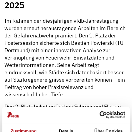
2025
Im Rahmen der diesjährigen vfdb-Jahrestagung
wurden erneut herausragende Arbeiten im Bereich
der Gefahrenabwehr prämiert. Den 1. Platz der
Postersession sicherte sich Bastian Powierski (TU
Dortmund) mit einer innovativen Analyse zur
Verknüpfung von Feuerwehr-Einsatzdaten und
Wetterinformationen. Seine Arbeit zeigt
eindrucksvoll, wie Städte sich datenbasiert besser
auf Starkregenereignisse vorbereiten können – ein
Beitrag von hoher Praxisrelevanz und
wissenschaftlicher Tiefe.
Den 2. Platz belegten Joshua Schröer und Florian
Hafner mit ihrer Bachelorarbeit zur
sicherheitstechnischen Bewertung von
Kombinationen aus Pressluftatmer und
Zustimmung
Details
Über Cookies