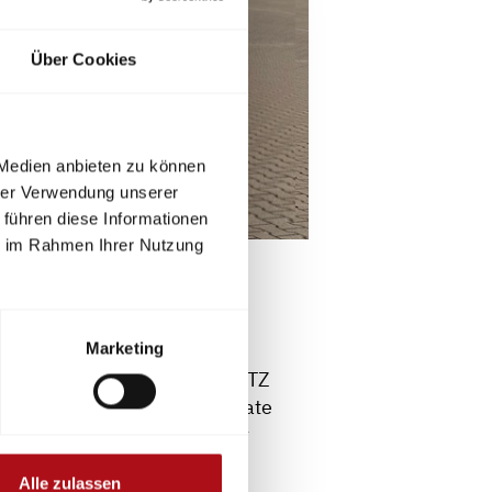
Über Cookies
 Medien anbieten zu können
hrer Verwendung unserer
 führen diese Informationen
ie im Rahmen Ihrer Nutzung
s Instituts für Brand- und
elle Personal- und
Marketing
Vorbereitung der INTERSCHUTZ
naus diskutierten die Referate
 mit neuen Vorschlägen für
Alle zulassen