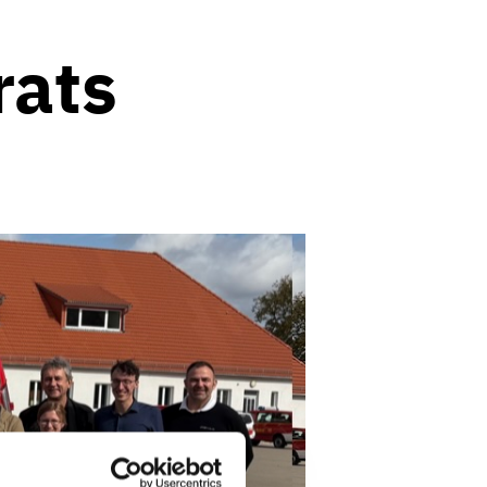
rats
e