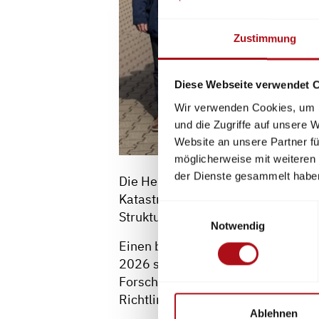
Zustimmung
Diese Webseite verwendet 
Wir verwenden Cookies, um I
und die Zugriffe auf unsere 
Website an unsere Partner fü
möglicherweise mit weiteren
der Dienste gesammelt habe
Die Herbstsitzung des Technisch-W
Katastrophenschutz in Heyrothsber
Einwilligungsauswahl
Strukturveränderungen behandelt.
Notwendig
Einen breiten Raum nahmen die Au
2026 sowie Berichte zur europäisc
Forschungsanträge für das IMK-Br
Richtlinien, Technische Berichte u
Ablehnen