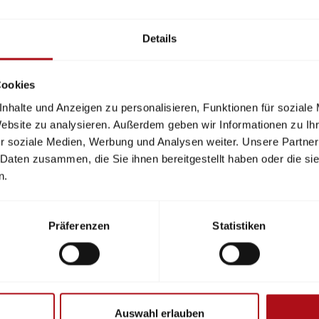
Details
Cookies
nhalte und Anzeigen zu personalisieren, Funktionen für soziale
Website zu analysieren. Außerdem geben wir Informationen zu I
r soziale Medien, Werbung und Analysen weiter. Unsere Partner
 Daten zusammen, die Sie ihnen bereitgestellt haben oder die s
n.
issenschaftlichen Beirats (TWB-V) fand auf Einladung de
ge statt. Neben organisatorischen Punkten wurden aktu
Präferenzen
Statistiken
swertung der Jahresfachtagung 2025 in Koblenz, die 
hen und deutschen Sicherheitsforschung ein. Darüber hi
andschutzforschungsprogramm 2026 und befassten sich
nd Merkblätter.
Auswahl erlauben