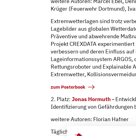
weitere Autoren: Marcel Ebel, Deni
Krüger (Feuerwehr Dortmund), Iva
Extremwetterlagen sind trotz ver
Lagebilder aus globalen Wetterdate
Präventive und abwehrende Maßna
Projekt CREXDATA experimentiert m
verbessern und deren Einfluss au
Lageinformationssystem ARGOS, da
Rettungsroboter und Explainable AI
Extremwetter, Kollisionsvermeid
zum Posterbook
2. Platz:
Jonas Hormuth
- Entwick
Identifizierung von Gefährdungen 
weitere Autoren: Florian Hafner
Täglich gibt es viele Verkehrsunfä