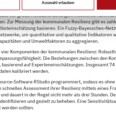
Auswahl erlauben
 (antwortING Beratende Ingenieure PartGmbB)
tädte vor große Herausforderungen. Resiliente Kommune
en. Zur Messung der kommunalen Resilienz gibt es zahl
Selbsteinschätzung basieren. Ein Fuzzy-Bayessches-Netz
tzwerke, um quantitative und qualitative Indikatoren wi
pazitäten und Umweltfaktoren zu aggregieren.
e vier Komponenten der kommunalen Resilienz: Robusthe
Anpassungsfähigkeit. Die Beziehungen zwischen den K
, basierend auf Experteneinschätzungen. Insgesamt 74
aten kalibriert werden.
ource-Software RStudio programmiert, sodass es ohne 
 schnelles Assessment ihrer Resilienz mittels eines F
n und dauert in der Regel nicht mehr als drei Stunden. D
identifizieren und gezielt zu beheben. Eine Sensitivitäts
t werden sollten.