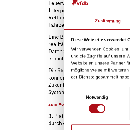
Feuerwehr zweidimensionale (2D) R
Interpretationsspielraum bei der L
Rettungsdatenblätter könnten dies 
Zustimmung
Fahrzeug sichtbar machen. Dies erle
Eine Bachelor-Thesis untersuchte 
Diese Webseite verwendet 
realitätsnahen Szenarien getestet,
Wir verwenden Cookies, um I
Datenblätter eine sichere und ziel
und die Zugriffe auf unsere 
erleichterte die Gefahrenidentifik
Website an unsere Partner fü
Die Studie zeigt, dass AR-Rettungs
möglicherweise mit weiteren
können. Die hohe Akzeptanz und p
der Dienste gesammelt habe
Zukunftsaussichten hin. Weitere F
Einwilligungsauswahl
Systeme zu optimieren.
Notwendig
zum Posterbook
3. Platz:
Moritz Watermann
- Scha
durch ein Fuzzy-Bayessches-Netz