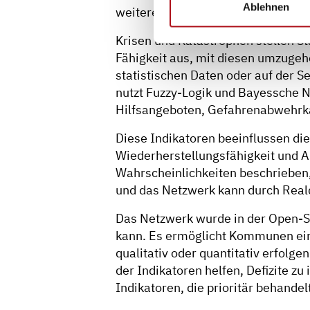
Ablehnen
weiterer Autor: Frederik Schütte
Krisen und Katastrophen stellen S
Fähigkeit aus, mit diesen umzugeh
statistischen Daten oder auf der 
nutzt Fuzzy-Logik und Bayessche Ne
Hilfsangeboten, Gefahrenabwehrka
Diese Indikatoren beeinflussen di
Wiederherstellungsfähigkeit und 
Wahrscheinlichkeiten beschrieben
und das Netzwerk kann durch Reald
Das Netzwerk wurde in der Open-S
kann. Es ermöglicht Kommunen ein
qualitativ oder quantitativ erfolge
der Indikatoren helfen, Defizite zu 
Indikatoren, die prioritär behandel