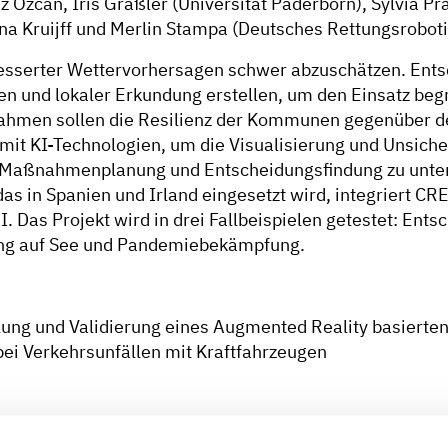
z Özcan, Iris Gräßler (Universität Paderborn), Sylvia Pr
na Kruijff und Merlin Stampa (Deutsches Rettungsrobot
besserter Wettervorhersagen schwer abzuschätzen. Ent
n und lokaler Erkundung erstellen, um den Einsatz begre
hmen sollen die Resilienz der Kommunen gegenüber d
it KI-Technologien, um die Visualisierung und Unsiche
f Maßnahmenplanung und Entscheidungsfindung zu unte
s in Spanien und Irland eingesetzt wird, integriert C
. Das Projekt wird in drei Fallbeispielen getestet: Ent
ung auf See und Pandemiebekämpfung.
lung und Validierung eines Augmented Reality basierten
bei Verkehrsunfällen mit Kraftfahrzeugen
lle, bei denen im Durchschnitt 793 Personen verletzt wer