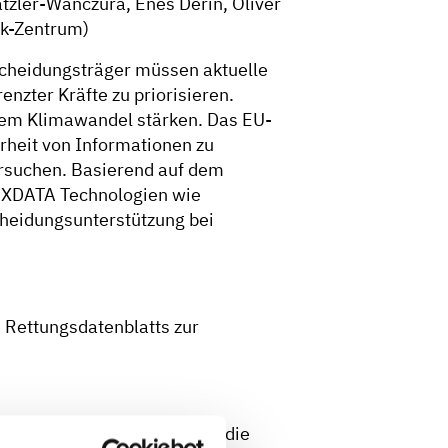
atzler-Wanczura, Enes Derin, Oliver
ik-Zentrum)
scheidungsträger müssen aktuelle
nzter Kräfte zu priorisieren.
em Klimawandel stärken. Das EU-
rheit von Informationen zu
rsuchen. Basierend auf dem
REXDATA Technologien wie
scheidungsunterstützung bei
 Rettungsdatenblatts zur
den. Traditionell verwendet die