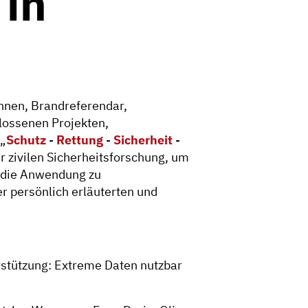
 in
nnen, Brandreferendar,
lossenen Projekten,
 „
Schutz
-
Rettung
-
Sicherheit
-
er zivilen Sicherheitsforschung, um
n die Anwendung zu
r persönlich erläuterten und
tützung: Extreme Daten nutzbar