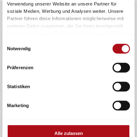
Verwendung unserer Website an unsere Partner für
soziale Medien, Werbung und Analysen weiter. Unsere
Partner führen diese Informationen möglicherweise mit
weiteren Daten zusammen, die Sie ihnen bereitgestellt
haben oder die sie im Rahmen Ihrer Nutzung der Dienste
Mitmachen und Kontakte
knüpfen
gesammelt haben.
Einwilligungsauswahl
im Netzwerk für Schutz, Rettung
Notwendig
und Sicherheit
Präferenzen
Statistiken
Marketing
Alle zulassen
Mitglied werden
Presse