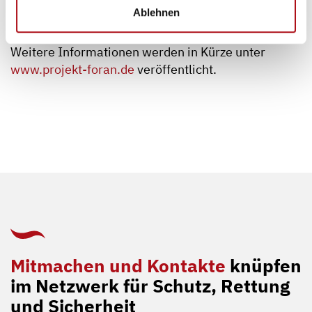
Sicherheitsforschungsprogramm des BMFTR sind
Ablehnen
unter
www.sifo.de
zu finden.
Weitere Informationen werden in Kürze unter
www.projekt-foran.de
veröffentlicht.
Mitmachen und Kontakte
knüpfen
im Netzwerk für Schutz, Rettung
und Sicherheit