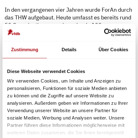
In den vergangenen vier Jahren wurde ForAn durch
das THW aufgebaut. Heute umfasst es bereits rund
50 Organisationen sowie mehr als 100
Einzelkontakte. Mit ForAn+ wird diese Basis nun
weiter ausgebaut: Die Reichweite des Netzwerks
soll erhöht, der Zugang zur Sicherheitsforschung
Zustimmung
Details
Über Cookies
erleichtert und die Zusammenarbeit zwischen
Forschung und Praxis weiter intensiviert werden.
Diese Webseite verwendet Cookies
Die beteiligten Partner bringen jeweils spezifische
Wir verwenden Cookies, um Inhalte und Anzeigen zu
Zugänge und Perspektiven ein: Während die DHPol
personalisieren, Funktionen für soziale Medien anbieten
die polizeiliche Gefahrenabwehr abdeckt,
zu können und die Zugriffe auf unsere Website zu
adressiert die vfdb insbesondere die
analysieren. Außerdem geben wir Informationen zu Ihrer
nichtpolizeiliche Gefahrenabwehr. DEFUS vernetzt
Verwendung unserer Website an unsere Partner für
Städte und Kommunen, während das THW seine
soziale Medien, Werbung und Analysen weiter. Unsere
langjährige Erfahrung als operative
Partner führen diese Informationen möglicherweise mit
Einsatzorganisation und Forschungspartner
weiteren Daten zusammen, die Sie ihnen bereitgestellt
beisteuert.