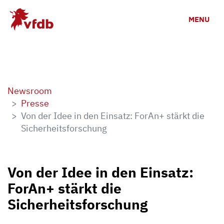
Zum Hauptinhalt
MENU
Newsroom
Presse
Von der Idee in den Einsatz: ForAn+ stärkt die
Sicherheitsforschung
Von der Idee in den Einsatz:
ForAn+ stärkt die
Sicherheitsforschung