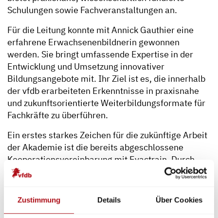
Schulungen sowie Fachveranstaltungen an.
Für die Leitung konnte mit Annick Gauthier eine
erfahrene Erwachsenenbildnerin gewonnen
werden. Sie bringt umfassende Expertise in der
Entwicklung und Umsetzung innovativer
Bildungsangebote mit. Ihr Ziel ist es, die innerhalb
der vfdb erarbeiteten Erkenntnisse in praxisnahe
und zukunftsorientierte Weiterbildungsformate für
Fachkräfte zu überführen.
Ein erstes starkes Zeichen für die zukünftige Arbeit
der Akademie ist die bereits abgeschlossene
Kooperationsvereinbarung mit Evactrain. Durch
diese Partnerschaft wird das Schulungsangebot
gezielt erweitert und um innovative
Trainingsmethoden ergänzt.
Zustimmung
Details
Über Cookies
Die vfdb Akademie wird Erkenntnisse aus