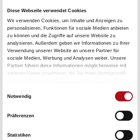
Forschungsprojekten sowie Ergebnisse aus der
Diese Webseite verwendet Cookies
Arbeit der Referate des Technisch-
Wir verwenden Cookies, um Inhalte und Anzeigen zu
Wissenschaftlichen Beirats vermitteln. So wird
personalisieren, Funktionen für soziale Medien anbieten
sichergestellt, dass aktuelle wissenschaftliche
zu können und die Zugriffe auf unsere Website zu
Erkenntnisse direkt in die Praxis einfließen und
analysieren. Außerdem geben wir Informationen zu Ihrer
Fachkräfte von den neuesten Entwicklungen
Verwendung unserer Website an unsere Partner für
profitieren.
soziale Medien, Werbung und Analysen weiter. Unsere
Ein erstes Highlight ist die zweitägige
Partner führen diese Informationen möglicherweise mit
weiteren Daten zusammen, die Sie ihnen bereitgestellt
Veranstaltung am 17. und 18. September 2025, die
haben oder die sie im Rahmen Ihrer Nutzung der Dienste
auf dem Merkblatt „Technische Hilfeleistung bei
gesammelt haben.
Straßen- und U-Bahnen“ des Referats 6 Fahrzeuge
Einwilligungsauswahl
Notwendig
und technische Hilfeleistung basiert. Neben einem
intensiven fachlichen Austausch werden die Inhalte
vertieft und mögliche Unfallszenarien praxisnah
Präferenzen
trainiert. Weitere Informationen zur Akademie und
den inhaltlichen Angeboten werden wir zeitnah
Statistiken
kommunizieren. Frau Gauthier ist erreichbar unter