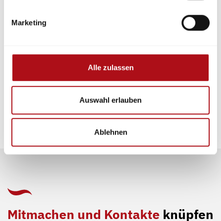
gauthier@vfdb.de"
Marketing
Die vfdb Akademie freut sich darauf, mit einem
starken Netzwerk aus Fachleuten, Institutionen und
Unternehmen zusammenzuarbeiten.
Alle zulassen
Auswahl erlauben
Ablehnen
Mitmachen und Kontakte
knüpfen