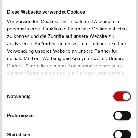
Darstellung, um etwa Geländeprofile und
Höhenstrukturen zu analysieren. Dies
Diese Webseite verwendet Cookies
bedeutet insbesondere bei Wald- und
Wir verwenden Cookies, um Inhalte und Anzeigen zu
Vegetationsbränden sowie Hochwasserlagen
personalisieren, Funktionen für soziale Medien anbieten
eine wichtige Unterstützung.
zu können und die Zugriffe auf unsere Website zu
Forum
: Für den fachlichen Austausch und zur
analysieren. Außerdem geben wir Informationen zu Ihrer
gemeinsamen Weiterentwicklung der NPGeo-
Verwendung unserer Website an unsere Partner für
Kat-Anwendungen bietet ein Forum den
soziale Medien, Werbung und Analysen weiter. Unsere
Anlaufpunkt für den Community-Ansatz der
Partner führen diese Informationen möglicherweise mit
Plattform. Hier können Einsatzkräfte und
weiteren Daten zusammen, die Sie ihnen bereitgestellt
Experten aus verschiedenen Bereichen
haben oder die sie im Rahmen Ihrer Nutzung der Dienste
Erfahrungen teilen, Bedarfe formulieren und
gesammelt haben.
Einwilligungsauswahl
neue Ideen zur Verbesserung der Plattform
Notwendig
diskutieren.
Anwendungsfälle und Zukunftsperspektiven
Präferenzen
NPGeo-Kat unterstützt bereits spezifische
Anwendungen, darunter den Waldbrandatlas,
Statistiken