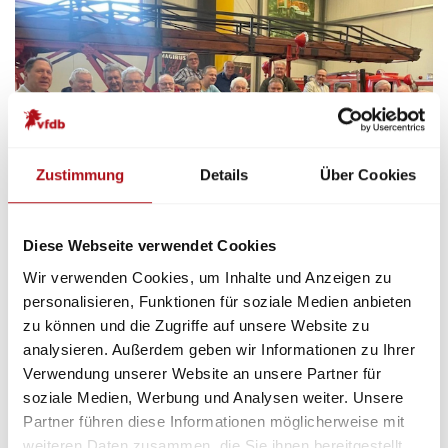
Zustimmung
Details
Über Cookies
Diese Webseite verwendet Cookies
Wir verwenden Cookies, um Inhalte und Anzeigen zu
personalisieren, Funktionen für soziale Medien anbieten
Einmal im Jahr trifft sich das Referat 11
zu können und die Zugriffe auf unsere Website zu
Brandschutzgeschichte zu einer Arbeitstagung, oft
analysieren. Außerdem geben wir Informationen zu Ihrer
an Orten mit feuerwehrgeschichtlichem Bezug.
Verwendung unserer Website an unsere Partner für
Dieses Jahr im Feuerwehrmuseum in Winnenden.
soziale Medien, Werbung und Analysen weiter. Unsere
Partner führen diese Informationen möglicherweise mit
#vfdb #Brandschutz #Feuerwehrgeschichte
weiteren Daten zusammen, die Sie ihnen bereitgestellt