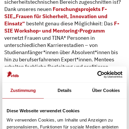
sicherheitstechnischen Bereich zugeschnitten ist?
Dank unseres neuen
Forschungsprojekts F-
SIE
„Frauen für Sicherheit, Innovation und
Einsatz“
besteht genau diese Möglichkeit: Das
F-
SIE Workshop- und Mentoring-Programm
vernetzt Frauen und TINA* Personen in
unterschiedlichen Karrierestadien – von
Studienanfänger*innen über Absolvent*innen bis
hin zu berufserfahrenen Expert*innen. Mentees
erhalten fachliche Begleitung und profitieren
gemeinsam mit den Mentor*innen von gezielten
Weiterbildungsangeboten zu aktuellen
Sicherheitsthemen sowie professionellen
Zustimmung
Details
Über Cookies
Workshops, z.B. zu den Themen Kommunikation
und Führungsverhalten. Weitere Informationen und
Anmeldebögen für eine Teilnahme als Mentee oder
Diese Webseite verwendet Cookies
Mentorin finden Sie hier:
https://www.vfdb.de/f-sie
.
Wir verwenden Cookies, um Inhalte und Anzeigen zu
personalisieren, Funktionen für soziale Medien anbieten