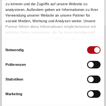
zu können und die Zugriffe auf unsere Website zu
analysieren. Außerdem geben wir Informationen zu Ihrer
Verwendung unserer Website an unsere Partner für
soziale Medien, Werbung und Analysen weiter. Unsere
Partner führen diese Informationen möglicherweise mit
weiteren Daten zusammen, die Sie ihnen bereitgestellt
haben oder die sie im Rahmen Ihrer Nutzung der Dienste
gesammelt haben.
Einwilligungsauswahl
Notwendig
Mitmachen und Kontakte
knüpfen
im Netzwerk für Schutz, Rettung
Präferenzen
und Sicherheit
Statistiken
Marketing