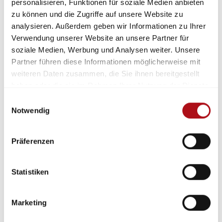
personalisieren, Funktionen für soziale Medien anbieten
Besonderheit des
zu können und die Zugriffe auf unsere Website zu
Gemeinschaftsstandes von AGBF
analysieren. Außerdem geben wir Informationen zu Ihrer
Bund und vfdb
Verwendung unserer Website an unsere Partner für
Die AGBF Bund und die vfdb präsentieren
soziale Medien, Werbung und Analysen weiter. Unsere
sich auf der Interschutz in Hannover
Partner führen diese Informationen möglicherweise mit
gemeinsam in Halle 13. Mit 800
weiteren Daten zusammen, die Sie ihnen bereitgestellt
Quadratmeter Grundfläche gehört der Stand
haben oder die sie im Rahmen Ihrer Nutzung der Dienste
D50 zu den größten in diesem Jahr auf dem
gesammelt haben.
Einwilligungsauswahl
Messegelände. Was aber bisher nur Insider
Notwendig
wissen: Entworfen, geplant und gebaut wird
der Stand bei der BF München – in enger
Präferenzen
Abstimmung mit der vfdb.
Weiterlesen
Statistiken
27.04.2026
Marketing
AKTUELLES