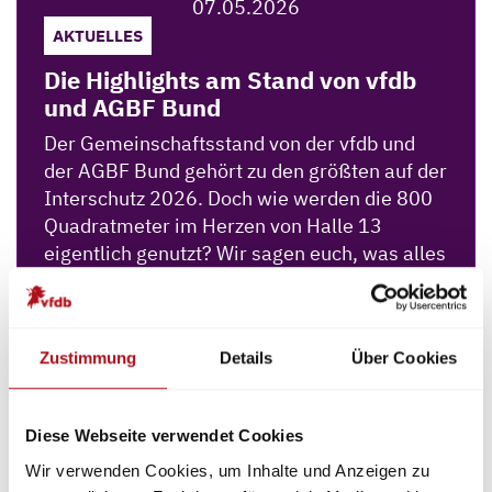
07.05.2026
AKTUELLES
Die Highlights am Stand von vfdb
und AGBF Bund
Der Gemeinschaftsstand von der vfdb und
der AGBF Bund gehört zu den größten auf der
Interschutz 2026. Doch wie werden die 800
Quadratmeter im Herzen von Halle 13
eigentlich genutzt? Wir sagen euch, was alles
am Stand D50 geplant ist und welche
Highlights die Besucher und Besucherinnen
erwarten.
Zustimmung
Details
Über Cookies
Weiterlesen
29.04.2026
Diese Webseite verwendet Cookies
AKTUELLES
Wir verwenden Cookies, um Inhalte und Anzeigen zu