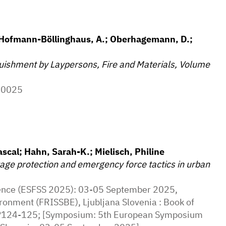
 Hofmann-Böllinghaus, A.; Oberhagemann, D.;
nguishment by Laypersons, Fire and Materials, Volume
.70025
scal; Hahn, Sarah-K.; Mielisch, Philine
rage protection and emergency force tactics in urban
ience (ESFSS 2025): 03-05 September 2025,
ronment (FRISSBE), Ljubljana Slovenia : Book of
, P124-125; [Symposium: 5th European Symposium