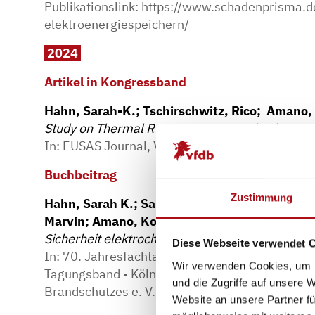
Publikationslink:
https://www.schadenprisma.de/
elektroenergiespeichern/
2024
Artikel in Kongressband
Hahn, Sarah-K.; Tschirschwitz, Rico; Amano,
Study on Thermal Runaway Propagation in Batt
In: EUSAS Journal, Vol. 15, S. 43 – 50, 2024.
Buchbeitrag
Zustimmung
Hahn, Sarah K.; Saupe, Alexander; Tschirschw
Marvin; Amano, Kofi; Krause, Ulrich
Sicherheit elektrochemischer Energiespeicher 
Diese Webseite verwendet 
In: 70. Jahresfachtagung der Vereinigung zur 
Wir verwenden Cookies, um I
Tagungsband - Köln: VdS Schadenverhütung; Ve
und die Zugriffe auf unsere 
Brandschutzes e. V., vfdb - Tagungsband . - 20
Website an unsere Partner fü