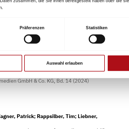
 Daten zusammen, die Sie ihnen bereitgestellt haben oder die s
n.
 Ulrich
rmischen Durchgehens von Second-Life-Lithium-
Präferenzen
Statistiken
d Management im Brandschutz, Heft 3 (2024), S. 111
Auswahl erlauben
chmedien GmbH & Co. KG, Bd. 14 (2024)
agner, Patrick; Rappsilber, Tim; Liebner,