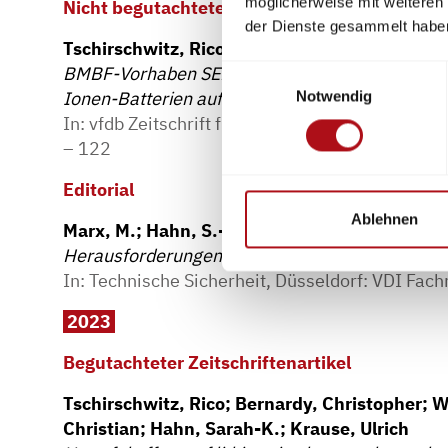
möglicherweise mit weiteren
Nicht begutachtete Zeitschriftenartikel
der Dienste gesammelt habe
Tschirschwitz, Rico; Hahn, Sarah-K. ; Krause,
BMBF-Vorhaben SEE-2L - Auswirkungen des the
Einwilligungsauswahl
Ionen-Batterien auf Modulebene
Notwendig
In: vfdb Zeitschrift für Forschung, Technik un
– 122
Editorial
Ablehnen
Marx, M.; Hahn, S.-K.
Herausforderungen im Wandel
In: Technische Sicherheit, Düsseldorf: VDI Fa
2023
Begutachteter Zeitschriftenartikel
Tschirschwitz, Rico; Bernardy, Christopher; W
Christian; Hahn, Sarah-K.; Krause, Ulrich