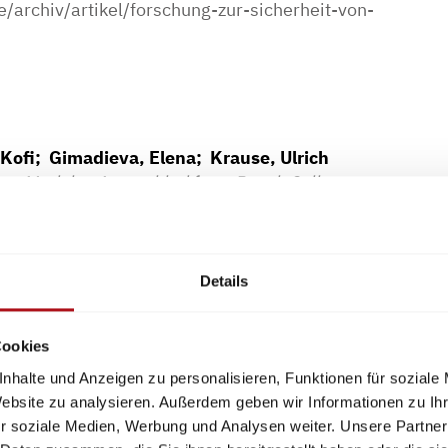
archiv/artikel/forschung-zur-sicherheit-von-
 Kofi; Gimadieva, Elena; Krause, Ulrich
ery Modules Assembled from Pouch Cells
Details
itz, Rico; Bernardy, Christopher; Janßen,
– Ergebnisse aus dem Projekt SEE-2L
Cookies
Förderung des Deutschen Brandschutzes e.V. 2024:
nhalte und Anzeigen zu personalisieren, Funktionen für soziale
reinigung zur Förderung des Deutschen
Website zu analysieren. Außerdem geben wir Informationen zu I
24, S. 5645-657
r soziale Medien, Werbung und Analysen weiter. Unsere Partner