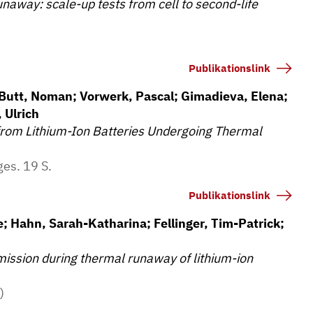
unaway: scale-up tests from cell to second-life
Publikationslink
utt, Noman; Vorwerk, Pascal; Gimadieva, Elena;
, Ulrich
 from Lithium-Ion Batteries Undergoing Thermal
ges. 19 S.
Publikationslink
; Hahn, Sarah-Katharina; Fellinger, Tim-Patrick;
ission during thermal runaway of lithium-ion
)